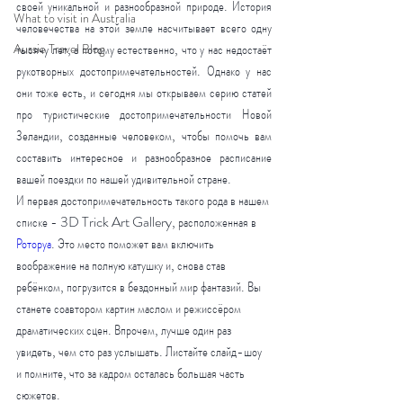
своей уникальной и разнообразной природе. История 
What to visit in Australia
человечества на этой земле насчитывает всего одну 
тысячу лет, а потому естественно, что у нас недостаёт 
Aussie Travel Blog
рукотворных достопримечательностей. Однако у нас 
они тоже есть, и сегодня мы открываем серию статей 
про туристические достопримечательности Новой 
Зеландии, созданные человеком, чтобы помочь вам 
составить интересное и разнообразное расписание 
вашей поездки по нашей удивительной стране.
И первая достопримечательность такого рода в нашем 
списке - 
3D Trick Art Gallery, расположенная в 
Роторуа
. Это место поможет вам включить 
воображение на полную катушку и, снова став 
ребёнком, погрузится в бездонный мир фантазий. Вы 
станете соавтором картин маслом и режиссёром 
драматических сцен. Впрочем, лучше один раз 
увидеть, чем сто раз услышать. Листайте слайд-шоу 
и помните, что за кадром осталась большая часть 
сюжетов.