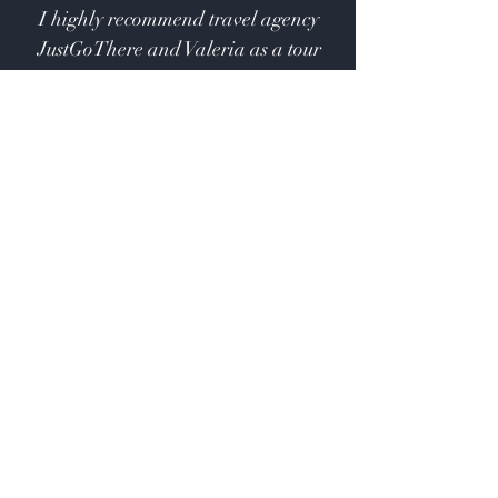
I highly recommend travel agency
JustGoThere and Valeria as a tour
guide to anyone looking for an
exceptional and unforgettable
experience.
Daiva, Lithuania
JustGoThere...and make it your own
Subscribe