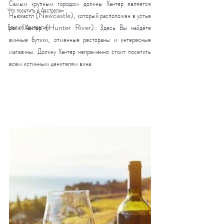
Самым крупным городом долины Хантер является 
Что посетить в Австралии
Ньюкастл (Newcastle), который расположен в устье 
реки Хантер (Hunter River). Здесь Вы найдёте 
Блог об Австралии
винные бутики, отменные рестораны и интересные 
магазины. Долину Хантер непременно стоит посетить 
всем истинным ценителям вина.