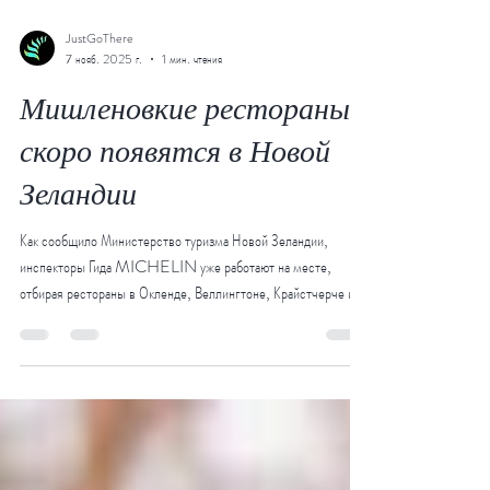
JustGoThere
7 нояб. 2025 г.
1 мин. чтения
Мишленовкие рестораны
скоро появятся в Новой
Зеландии
Как сообщило Министерство туризма Новой Зеландии,
инспекторы Гида MICHELIN уже работают на месте,
отбирая рестораны в Окленде, Веллингтоне, Крайстчерче и
Квинстауне, а это значит, что наша страна набирает
популярность не только среди экстремалов и любителей
пеших походов, но и у гурманов. Говорит Рене де Монши,
исполнительный директор по туризму Новой Зеландии: «Это
фантастическое признание индустрии гостеприимства Новой