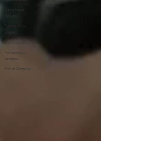
Туры в Новую
Зеландию
Групповые туры
сезона
Туры в Австралию
Что посетить в
Австралии
Блог об Австралии