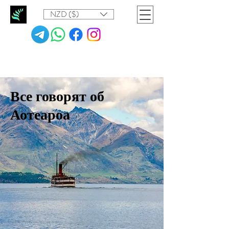
NZD ($)
Все говорят об
Аотеароа