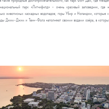
 такие природные достопримечательности, как парк Фогг Дам, где гнездятс
национальный парк «Литчифилд» - очень красивый заповедник, где н
ько живописных каскадных водопадов; горы Убир и Ноланджи, которые хр
пады Джим-Джим и Твин-Фолз наполняют своими водами озёра, в которых 