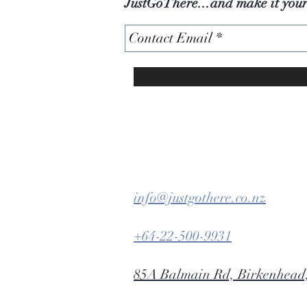
JustGoThere...and make it you
info@justgothere.co.nz
+64-22-500-9931
85A Balmain Rd, Birkenhead