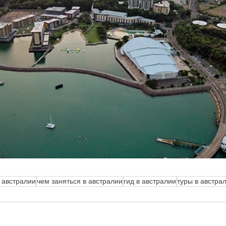
в австралии
чем заняться в австралии
гид в австралии
туры в австра