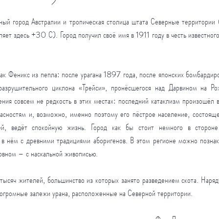
ый город Австралии и тропическая столица штата Северные территории (
ляет здесь +30 С). Город получил своё имя в 1911 году в честь известного
как Феникс из пепла: после урагана 1897 года, после японских бомбардир
разрушительного циклона «Трейси», пронёсшегося над Дарвином на Ро
ения совсем не редкость в этих местах: последний катаклизм произошёл в
асностям и, возможно, именно поэтому его пёстрое население, состояще
й, ведёт спокойную жизнь. Город как бы стоит немного в стороне 
 в нём с древними традициями аборигенов. В этом регионе можно познак
новном – с наскальной живописью.
ысяч жителей, большинство из которых занято разведением скота. Наряду
 огромные залежи урана, расположенные на Северной территории.  