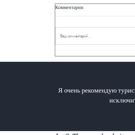
Комментарии
Ваш комментарий...
Морской заповедник Нингалу
(Ningaloo Marine Park)
Я очень рекомендую турист
исключит