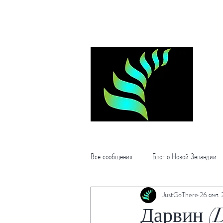
Войти
Все сообщения
Блог о Новой Зеландии
JustGoThere
26 сент.
Туры в Австралию
Что посетить в
Дарвин (