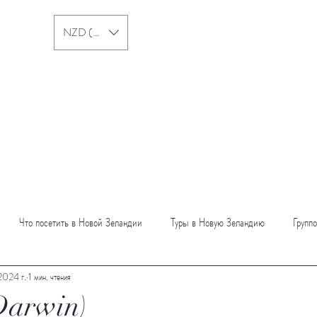
NZD ($)
Новая Зеландия
Австралия
Что посетить в Новой Зеландии
Туры в Новую Зеландию
Групп
 2024 г.
1 мин. чтения
 Австралии
Блог об Австралии
Darwin)