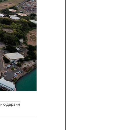
лию
дарвин