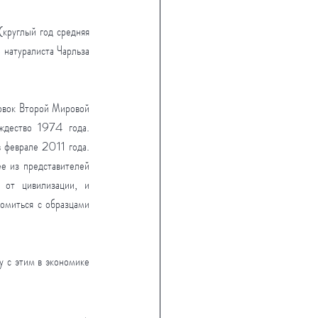
круглый год средняя 
 натуралиста Чарльза 
овок Второй Мировой 
ждество 1974 года. 
 феврале 2011 года. 
е из представителей 
от цивилизации, и 
омиться с образцами 
 с этим в экономике 