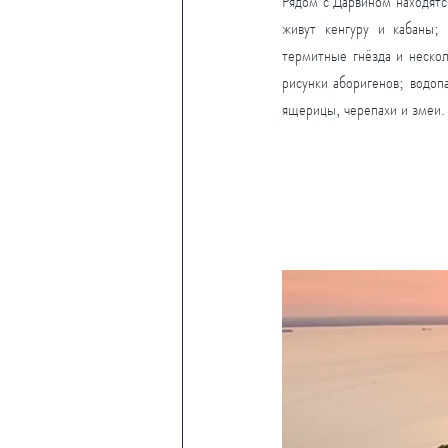
Рядом с Дарвином находятся
живут кенгуру и кабаны; 
термитные гнёзда и нескол
рисунки аборигенов; водо
ящерицы, черепахи и змеи.