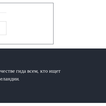
(Perth)
честве гида всем, кто ищет
Зеландии.