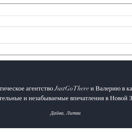
Перт 
Брум (Broome)
ическое агентство JustGoThere и Валерию в ка
ельные и незабываемые впечатления в Новой 
Дайва, Литва