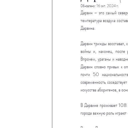
Обновлено:
16 окт. 2024 г.
Дарвин – это самый северн
температура воздуха состав
Дарвина.
Дарвин трижды восставал, 
войны и, наконец, после 
Впрочем, ураганы и наводн
Дарвин словно привык к оп
почти 50 национальносте
современность соседствует
искусства аборигенов, в ос
В Дарвине проживает 108 т
города важную роль играют