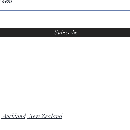
r own
Subscribe
, Auckland, New Zealand