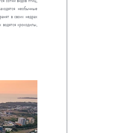
я сотни видов птиц, 
аходятся необычные 
анят в своих недрах 
водятся крокодилы, 