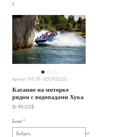
Артикул: HFJR-30092020
Катание на моторке
рядом с водопадами Хука
Спеццена
От
99,00$
Билет
*