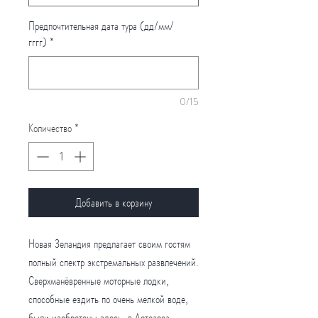
Предпочтительная дата тура (дд/мм/
гггг)
*
0/15
Количество
*
Добавить в корзину
Новая Зеландия предлагает своим гостям
полный спектр экстремальных развлечений.
Сверхманёвренные моторные лодки,
способные ездить по очень мелкой воде,
были изобретены здесь, в Аотеароа.