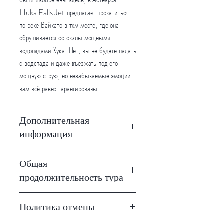
Huka Falls Jet предлагает прокатиться
по реке Вайкато в том месте, где она
обрушивается со скалы мощными
водопадами Хука. Нет, вы не будете падать
с водопада и даже въезжать под его
мощную струю, но незабываемые эмоции
вам всё равно гарантированы.
Дополнительная
информация
Цены указаны в новозеландских долларах
Общая
(NZD).
продолжительность тура
Huka Falls Jet работают 7 дней в
неделю. 25 декабря - праздничный день.
30 минут
Тур не доступен для детей до 3х лет.
Политика отмены