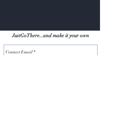
JustGoThere...and make it your own
Subscribe
info@justgothere.co.nz
+64-22-500-9931
85A Balmain Rd, Birkenhead,